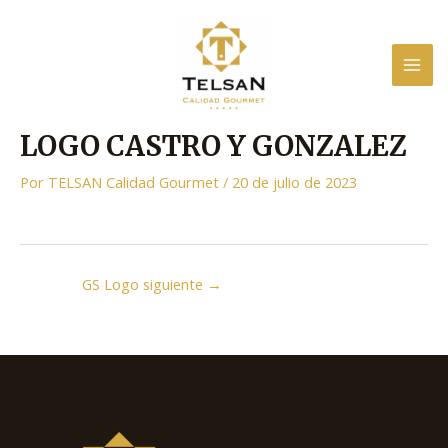
Ir
al
contenido
MAI
ME
LOGO CASTRO Y GONZALEZ
Por
TELSAN Calidad Gourmet
/
20 de julio de 2023
Navegación
GS Logo siguiente
→
de
entradas