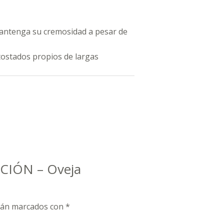
mantenga su cremosidad a pesar de
tostados propios de largas
CCIÓN – Oveja
stán marcados con
*